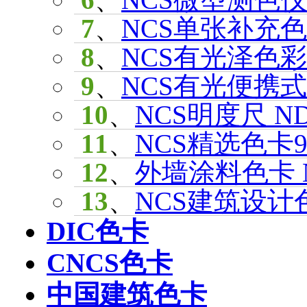
7
、
NCS单张补充色
8
、
NCS有光泽色彩单
9
、
NCS有光便携式色
10
、
NCS明度尺 ND
11
、
NCS精选色卡98
12
、
外墙涂料色卡 N
13
、
NCS建筑设计色
DIC色卡
CNCS色卡
中国建筑色卡