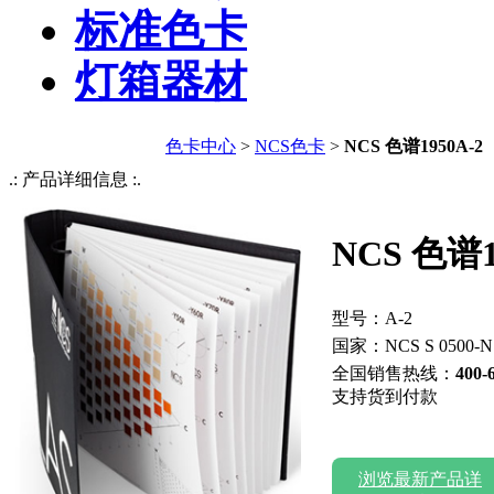
标准色卡
灯箱器材
色卡中心
>
NCS色卡
>
NCS 色谱1950A-2
.: 产品详细信息 :.
NCS 色谱1
型号：A-2
国家：NCS S 0500-N
全国销售热线：
400-
支持货到付款
浏览最新产品详