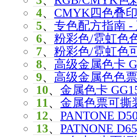
4
、
CMYK四色叠印色
5
、
专色配方指南 - 
6
、
粉彩色/霓虹色色卡
7
、
粉彩色/霓虹色可
8
、
高级金属色卡 GG
9
、
高级金属色色票 G
10
、
金属色卡 GG15
11
、
金属色票可撕装 
12
、
PANTONE D5
13
、
PATNONE D6