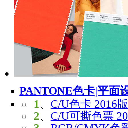
PANTONE色卡|平面
1
、
C/U色卡 2016版
2
、
C/U可撕色票 201
3
、
RGB/CMYK色