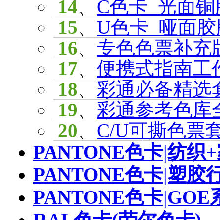
14
、
C色卡_光面铜版
15
、
U色卡_哑面胶版
16
、
专色色票补充版-
17
、
便携式指南工作室
18
、
彩通必备精选套装 
19
、
彩通参考色库全效版
20
、
C/U可撕色票套装
PANTONE色卡|纺织
PANTONE色卡|塑胶
PANTONE色卡|GOE
RAL色卡(劳尔色卡)